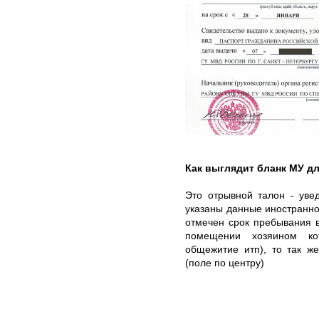
Как выглядит бланк МУ д
Это отрывной талон - уве
указаны данные иностранног
отмечен срок пребывания 
помещении хозяином кот
общежитие итп), то так ж
(поле по центру)