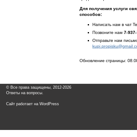
Для получения услуги св
способов:
Написать нам в чат T
Позвоните нам
7-937
Отправьте нам письмо
kupi.propisku@gmail.
Обновление страницы: 08.0
© Все права защищены, 2012-2026
Ответы на вопросы.
Сайт работает на WordPress